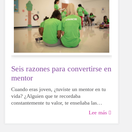
Seis razones para convertirse en
mentor
Cuando eras joven, ¿tuviste un mentor en tu
vida? ¿Alguien que te recordaba
constantemente tu valor, te enseñaba las
normas y se tomaba el tiempo para
Lee más
escucharte? Si tu respuesta es afirmativa, es
probable que ahora mismo estés sonriendo y
recordando con cariño una gran lección que te