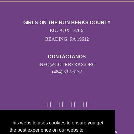
GIRLS ON THE RUN BERKS COUNTY
P.O. BOX 13766
READING, PA 19612
CONTÁCTANOS
INFO@GOTRBERKS.ORG
(484) 332-6132
© 2026
This website uses cookies to ensure you get
the best experience on our website.
Girls on the Run - Todos los derechos reservados